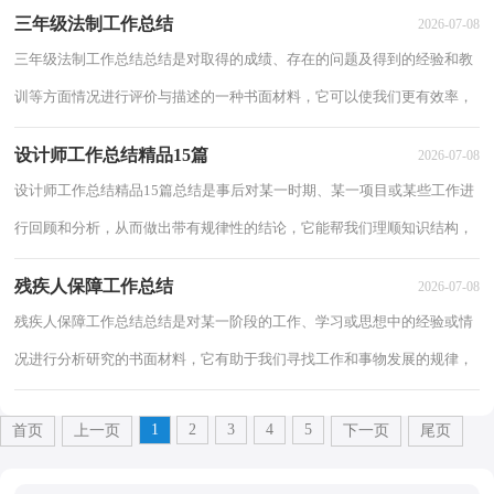
往的学习和工作情况，快快来写一份总结...
三年级法制工作总结
2026-07-08
三年级法制工作总结总结是对取得的成绩、存在的问题及得到的经验和教
训等方面情况进行评价与描述的一种书面材料，它可以使我们更有效率，
不如我们来制定一份总结吧。我们该怎么...
设计师工作总结精品15篇
2026-07-08
设计师工作总结精品15篇总结是事后对某一时期、某一项目或某些工作进
行回顾和分析，从而做出带有规律性的结论，它能帮我们理顺知识结构，
突出重点，突破难点，不如静下心来好好写写总...
残疾人保障工作总结
2026-07-08
残疾人保障工作总结总结是对某一阶段的工作、学习或思想中的经验或情
况进行分析研究的书面材料，它有助于我们寻找工作和事物发展的规律，
从而掌握并运用这些规律，让我们一起认真...
1
2
3
4
5
首页
上一页
下一页
尾页