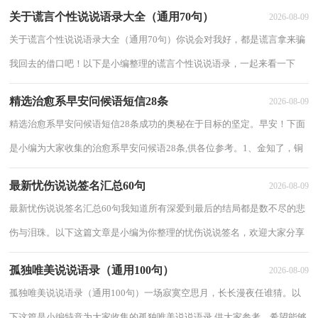
现，曙光仍在，早安！下面是小编精心准备的美好的早...
关于谎言个性说说语录大全（通用70句）
2026-08-09
关于谎言个性说说语录大全（通用70句）你说会对我好，都是谎言拿来骗
我回去的借口吧！以下是小编整理的谎言个性说说语录，一起来看一下
吧。1、女人，别去拆穿男人的谎言。除非你不想跟...
精选治愈系早安问候语短信28条
2026-08-09
精选治愈系早安问候语短信28条成功的奥秘在于目标的坚定。早安！下面
是小编为大家收集的治愈系早安问候语28条,供各位参考。1、金知了，铜
蟋蟀，窸窸窣窣叫不停，夏天就是一段唱不完...
最新忧伤说说签名汇总60句
2026-08-09
最新忧伤说说签名汇总60句我知道所有深爱到最后的结局都是数不尽的悲
伤与泪珠。以下这篇文章是小编为你整理的忧伤说说签名，欢迎大家分享
借鉴。1、如果支付了一生的时光，那么，...
孤独唯美说说语录（通用100句）
2026-08-09
孤独唯美说说语录（通用100句）一场寂寞空思月，长长漫夜任谁猜。以
下这篇是小编特意为大家收集的孤独唯美说说语录,供大家参考，希望能够