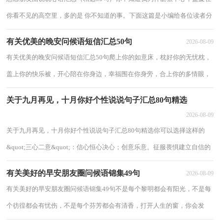
你看不见的高空里，多的是 你不知道的事。下面这篇是小编给各位读者分
享的一些想念朋友圈说说心语，希望能帮助到...
有关优美的晚安问候语短信汇总50句
2026-08-09
有关优美的晚安问候语短信汇总50句爬上你的如意床，枕好你的无忧枕，
盖上你的快乐被，开心陪在你身边，幸福围在你身旁，合上你的多情眼，
美梦伴你一整晚。晚安，愿安然入睡。以下是小编精...
关于九月再见，十月你好个性说说句子汇总80句精选
2026-08-09
关于九月再见，十月你好个性说说句子汇总80句精选你可以选择这样的
&quot;三心二意&quot;：信心恒心决心；创意乐意。征服畏惧建立自信的
最快最确实的方法，就是去做你害怕的事，直到你获得成功的...
有关美好的早安朋友圈问候语锦集49句
2026-08-09
有关美好的早安朋友圈问候语锦集49句不是每个黎明都会有阳光，不是每
个彷徨都会有忧伤，不是每个芬芳都会有清香，打开人生的窗，你会发