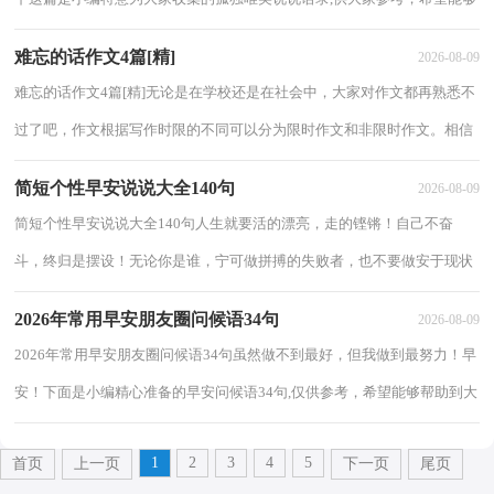
对大家有所帮助。1、静静的电话陪着呆呆的...
难忘的话作文4篇[精]
2026-08-09
难忘的话作文4篇[精]无论是在学校还是在社会中，大家对作文都再熟悉不
过了吧，作文根据写作时限的不同可以分为限时作文和非限时作文。相信
许多人会觉得作文很难写吧，以下是小编...
简短个性早安说说大全140句
2026-08-09
简短个性早安说说大全140句人生就要活的漂亮，走的铿锵！自己不奋
斗，终归是摆设！无论你是谁，宁可做拼搏的失败者，也不要做安于现状
的平凡人！不谈以前的艰难，只论现在的坚持，人生就像舞...
2026年常用早安朋友圈问候语34句
2026-08-09
2026年常用早安朋友圈问候语34句虽然做不到最好，但我做到最努力！早
安！下面是小编精心准备的早安问候语34句,仅供参考，希望能够帮助到大
家。1、目标是用来超越的，而不仅仅是为了达...
1
2
3
4
5
首页
上一页
下一页
尾页