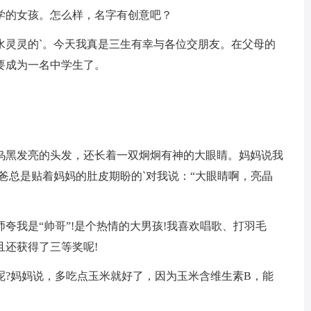
学的女孩。怎么样，名字有创意吧？
水灵灵的`。今天我真是三生有幸与各位交朋友。在父母的
要成为一名中学生了。
乌黑发亮的头发，还长着一双炯炯有神的大眼睛。妈妈说我
爸总是贴着妈妈的肚皮期盼的`对我说：“大眼睛啊，亮晶
夸我是“帅哥”!是个热情的大男孩!我喜欢唱歌、打羽毛
且还获得了三等奖呢!
呢?妈妈说，多吃点玉米就好了，因为玉米含维生素B，能