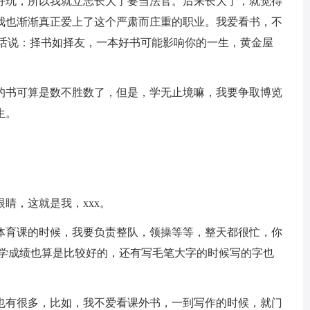
好玩，所以我就立志长大了要当法官。后来长大了，就觉得
我也渐渐真正爱上了这个严肃而庄重的职业。我爱看书，不
俗话说：择书如择友，一本好书可能影响你的一生，黄金屋
的书可算是数不胜数了，但是，学无止境嘛，我要争取博览
生。
睛，这就是我，xxx。
体育课的时候，我要负责整队，领操等等，整天都很忙，你
数学成绩也算是比较好的，还有写毛笔大字的时候写的字也
也有很多，比如，我不爱看课外书，一到写作的时候，就门