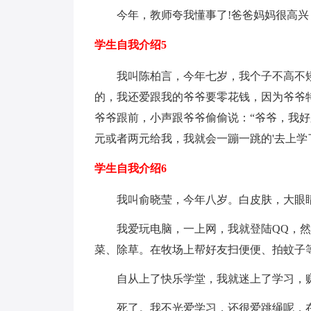
今年，教师夸我懂事了!爸爸妈妈很高兴
学生自我介绍5
我叫陈柏言，今年七岁，我个子不高不
的，我还爱跟我的爷爷要零花钱，因为爷爷
爷爷跟前，小声跟爷爷偷偷说：“爷爷，我
元或者两元给我，我就会一蹦一跳的'去上
学生自我介绍6
我叫俞晓莹，今年八岁。白皮肤，大眼
我爱玩电脑，一上网，我就登陆QQ，
菜、除草。在牧场上帮好友扫便便、拍蚊子
自从上了快乐学堂，我就迷上了学习，赚
死了。我不光爱学习，还很爱跳绳呢，