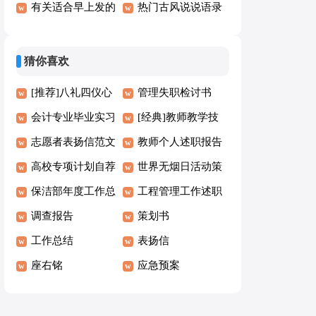
句
汇总60句精选
有关适合早上发的
说句子40句精选
热门古风说说语录
早安朋友圈问候语
大全100句
摘录41条
猜你喜欢
[推荐]八礼四仪心
管理失职检讨书
得体会
会计专业毕业实习
[经典]教师教学技
报告
志愿者表扬信范文
能培训心得体会15
教师个人述职报告
合集10篇
高校专项计划自荐
篇
汇编2篇
世界无烟日活动策
信[精华15篇]
保洁部年度工作总
划
工程管理工作述职
结
调查报告
报告
策划书
工作总结
表扬信
座右铭
应急预案