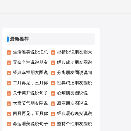
最新推荐
生活唯美说说汇总
挫折说说朋友圈大
（通用70句）
无奈个性说说朋友
全（通用60句）
经典成功朋友圈说
圈50句
经典幸福朋友圈说
说大全（通用80
分离朋友圈说说句
说110句
二月再见，三月你
句）
子（精选40句）
经典鸡汤朋友圈说
好个性句子说说30
关于离开说说句子
说句子（精选50
心烦朋友圈说说
句精选
大全（精选100
大雪节气朋友圈说
句）
（精选50句）
寂寞朋友圈说说
句）
说30句精选
四月再见，五月你
（精选30句）
经典暖心晚安说说
好唯美说说大全60
命运唯美说说句子
175句
坚持个性朋友圈说