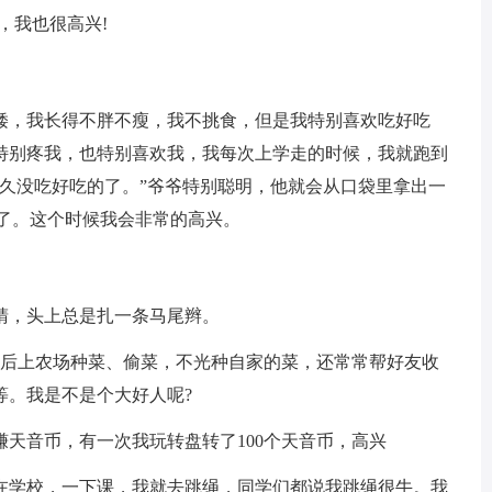
，我也很高兴!
矮，我长得不胖不瘦，我不挑食，但是我特别喜欢吃好吃
特别疼我，也特别喜欢我，我每次上学走的时候，我就跑到
好久没吃好吃的了。”爷爷特别聪明，他就会从口袋里拿出一
学了。这个时候我会非常的高兴。
睛，头上总是扎一条马尾辫。
然后上农场种菜、偷菜，不光种自家的菜，还常常帮好友收
等。我是不是个大好人呢?
天音币，有一次我玩转盘转了100个天音币，高兴
在学校，一下课，我就去跳绳，同学们都说我跳绳很牛。我