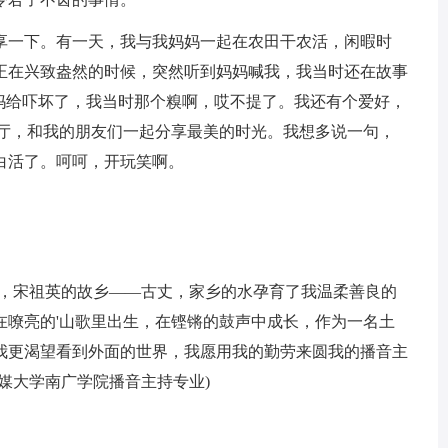
享一下。有一天，我与我妈妈一起在农田干农活，闲暇时
正在兴致盎然的时候，突然听到妈妈喊我，我当时还在故事
我妈给吓坏了，我当时那个糗啊，哎不提了。我还有个爱好，
乐厅，和我的朋友们一起分享最美的时光。我想多说一句，
白活了。呵呵，开玩笑啊。
西，宋祖英的故乡——古丈，家乡的水孕育了我温柔善良的
在嘹亮的'山歌里出生，在铿锵的鼓声中成长，作为一名土
我更渴望看到外面的世界，我愿用我的勤劳来圆我的播音主
传媒大学南广学院播音主持专业)