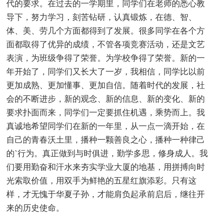
代的要求。在过去的一学期里，同学们在老师的悉心教
导下，努力学习，刻苦钻研，认真锻炼，在德、智、
体、美、劳几个方面都得到了发展。很多同学在各个方
面都取得了优异的成绩，不管各项竞赛活动，还是文艺
表演，为班级争得了荣誉。为学校争得了荣誉。新的一
年开始了，同学们又长大了一岁，我相信，同学比以前
更加成熟、更加懂事、更加自信。随着时代的发展，社
会的不断进步，新的观念、新的信息、新的变化、新的
要求扑面而来，同学们一定要抓住机遇，乘势而上。我
真诚地希望同学们在新的一年里，从一点一滴开始，在
自己的青春沃土里，播种一颗善良之心，播种一种律己
的`行为。真正做到与时俱进，勤学多思，修身成人。我
们要用勤奋和汗水来夯实学业大厦的地基，用拼搏向时
光索取价值，用双手为鲜艳的五星红旗添彩。只有这
样，才无愧于华夏子孙，才能肩负起承前启后，继往开
来的历史使命。