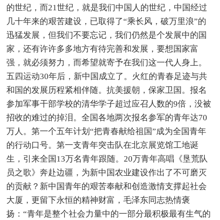
的世纪，而21世纪，就是我们中国人的世纪，中国经过
几十年来的艰苦建设，已取得了“乘长风，破万里浪”的
迅猛发展，但我们不要忘记，我们仍然是个发展中的国
家，还有许许多多地方有待完善和发展，要想国家富
强，就必须努力，而希望就寄予在我们这一代人身上。
五四运动30年后，新中国成立了。火红的青春足迹与共
和国的发展历程紧相伴随。抗美援朝，保家卫国。报名
参加军事干部学校的清华学子超过应召人数的9倍，没被
招收的难过的掉泪。全国各地两次报名参军的青年达70
万人。第一个五年计划“把青春献给祖国”成为全国青年
的行动口号。第一支青年突击队在北京展览馆工地诞
生，引来全国13万名青年跟随。20万青年高唱《垦荒队
员之歌》奔赴边疆，为新中国农业建设作出了不可磨灭
的贡献？新中国青年的艰苦奉献和创造激情支撑起社会
大厦，更留下永恒的精神财富，毛泽东同志热情褒
扬：“青年是整个社会力量中的一部分最积极最有生气的