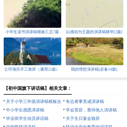
小学生读书演讲稿模板汇总7篇
以感动为主题的演讲稿精华[2篇]
公司项目开工致辞（通用22篇）
我的理想演讲稿[必备14篇]
【初中国旗下讲话稿】相关文章：
关于小学三年级演讲稿模板合
有志者事竟成演讲稿
集十篇
中小学生感恩演讲稿
学会宽容，善待他人演讲稿
毕业班学生动员讲话稿
关于生日宴会致辞