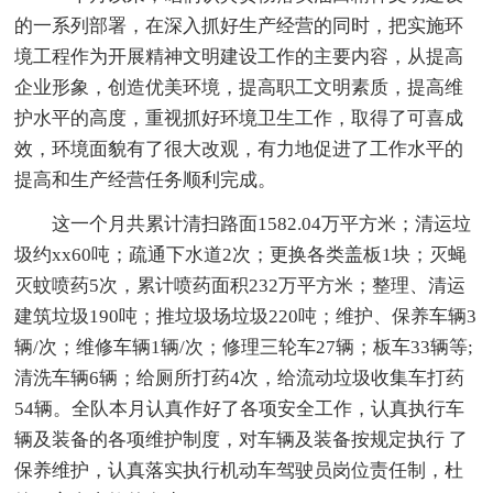
的一系列部署，在深入抓好生产经营的同时，把实施环
境工程作为开展精神文明建设工作的主要内容，从提高
企业形象，创造优美环境，提高职工文明素质，提高维
护水平的高度，重视抓好环境卫生工作，取得了可喜成
效，环境面貌有了很大改观，有力地促进了工作水平的
提高和生产经营任务顺利完成。
这一个月共累计清扫路面1582.04万平方米；清运垃
圾约xx60吨；疏通下水道2次；更换各类盖板1块；灭蝇
灭蚊喷药5次，累计喷药面积232万平方米；整理、清运
建筑垃圾190吨；推垃圾场垃圾220吨；维护、保养车辆3
辆/次；维修车辆1辆/次；修理三轮车27辆；板车33辆等;
清洗车辆6辆；给厕所打药4次，给流动垃圾收集车打药
54辆。全队本月认真作好了各项安全工作，认真执行车
辆及装备的各项维护制度，对车辆及装备按规定执行 了
保养维护，认真落实执行机动车驾驶员岗位责任制，杜