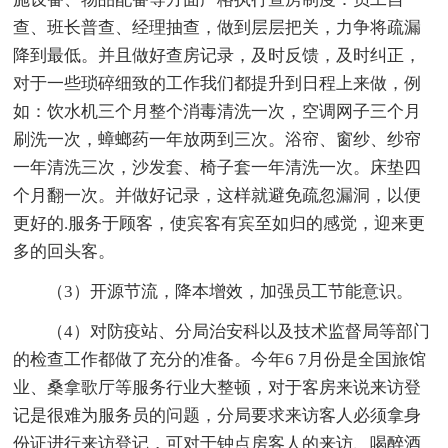
查、班长普查、经理抽查，做到层层把关，力争将疏漏
降到最低。并且做好查房记录，及时反馈，及时纠正，
对于一些琐碎细致的工作我们都提升到日程上来做，例
如：饮水机三个月整个消毒清洗一次，空调网子三个月
刷洗一次，蟑螂药一年放两到三次。浴帘、窗纱、纱帘
一年清洗三次，沙发套、椅子套一年清洗一次。床垫四
个月翻一次。并做好记录，这样就避免疏忽漏洞，以便
更好的.服务于顾客，使宾客有宾至如归的感觉，迎来更
多的回头客。
（3）开源节流，降本增效，加强员工节能意识。
（4）对防疫站、分局治安科以及技术监督局等部门
的检查工作都做了充分的准备。今年6 7月份是全国旅馆
业、桑拿歌厅等服务行业大整顿，对于客房来说来访登
记是很难为服务员的问题，分局要求来访客人必须拿身
份证进行来访登记，可对于钟点房客人的来访、喝醉酒