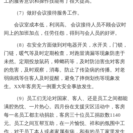
工的服务意识和操作技能有了很大提高。
（7）做好会议接待服务工作。
会议室成本低，利润高。 会议接待人员不顾会议时
间上的加班加点，任劳任怨，得到与会人员的好评。
（8）在安全方面做到对电器开关，水开关，门锁，
门链，暖气等及时定期检查，对跑冒滴漏等现象防患于
未然。定期投放鼠药，蟑螂药等，及时防治害虫对客房
的危害，及时观察，消毒。防止了传染病的传播。对老
弱病残等住客人及时提醒，避免了摔倒划伤等现象发
生。XX年客房无一例重大安全事故发生。
（9）员工们无论对国家、客人、还是员工之间都能
满腔热忱、一片热心。四月份在支援灾区活动中，客房
每一名员工都主动捐款，客房三十位员工捐款数1140
元。员工之间互帮互助，在一片愉悦、祥和的氛围中工
作，对于员工本人或者家属有病，和有的员工家里发生