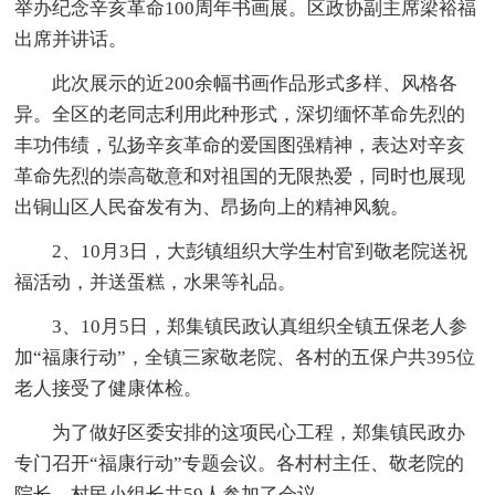
举办纪念辛亥革命100周年书画展。区政协副主席梁裕福
出席并讲话。
此次展示的近200余幅书画作品形式多样、风格各
异。全区的老同志利用此种形式，深切缅怀革命先烈的
丰功伟绩，弘扬辛亥革命的爱国图强精神，表达对辛亥
革命先烈的崇高敬意和对祖国的无限热爱，同时也展现
出铜山区人民奋发有为、昂扬向上的精神风貌。
2、10月3日，大彭镇组织大学生村官到敬老院送祝
福活动，并送蛋糕，水果等礼品。
3、10月5日，郑集镇民政认真组织全镇五保老人参
加“福康行动”，全镇三家敬老院、各村的五保户共395位
老人接受了健康体检。
为了做好区委安排的这项民心工程，郑集镇民政办
专门召开“福康行动”专题会议。各村村主任、敬老院的
院长、村民小组长共59人参加了会议。