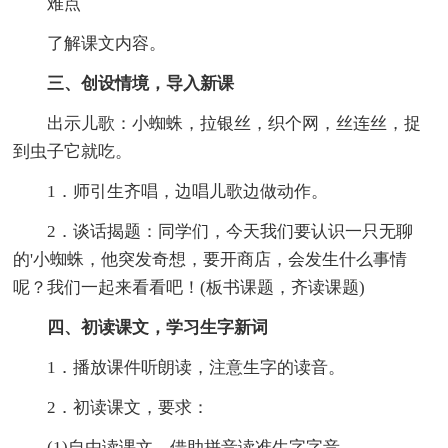
难点
了解课文内容。
三、创设情境，导入新课
出示儿歌：小蜘蛛，拉银丝，织个网，丝连丝，捉
到虫子它就吃。
1．师引生齐唱，边唱儿歌边做动作。
2．谈话揭题：同学们，今天我们要认识一只无聊
的'小蜘蛛，他突发奇想，要开商店，会发生什么事情
呢？我们一起来看看吧！(板书课题，齐读课题)
四、初读课文，学习生字新词
1．播放课件听朗读，注意生字的读音。
2．初读课文，要求：
(1)自由读课文，借助拼音读准生字字音。