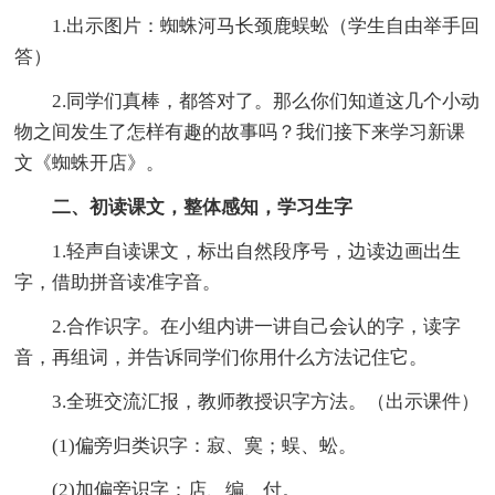
1.出示图片：蜘蛛河马长颈鹿蜈蚣（学生自由举手回
答）
2.同学们真棒，都答对了。那么你们知道这几个小动
物之间发生了怎样有趣的故事吗？我们接下来学习新课
文《蜘蛛开店》。
二、初读课文，整体感知，学习生字
1.轻声自读课文，标出自然段序号，边读边画出生
字，借助拼音读准字音。
2.合作识字。在小组内讲一讲自己会认的字，读字
音，再组词，并告诉同学们你用什么方法记住它。
3.全班交流汇报，教师教授识字方法。（出示课件）
(1)偏旁归类识字：寂、寞；蜈、蚣。
(2)加偏旁识字：店、编、付。