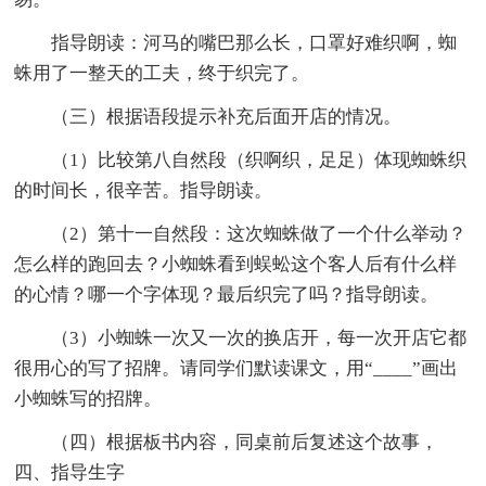
指导朗读：河马的嘴巴那么长，口罩好难织啊，蜘
蛛用了一整天的工夫，终于织完了。
（三）根据语段提示补充后面开店的情况。
（1）比较第八自然段（织啊织，足足）体现蜘蛛织
的时间长，很辛苦。指导朗读。
（2）第十一自然段：这次蜘蛛做了一个什么举动？
怎么样的跑回去？小蜘蛛看到蜈蚣这个客人后有什么样
的心情？哪一个字体现？最后织完了吗？指导朗读。
（3）小蜘蛛一次又一次的换店开，每一次开店它都
很用心的写了招牌。请同学们默读课文，用“____”画出
小蜘蛛写的招牌。
（四）根据板书内容，同桌前后复述这个故事，
四、指导生字