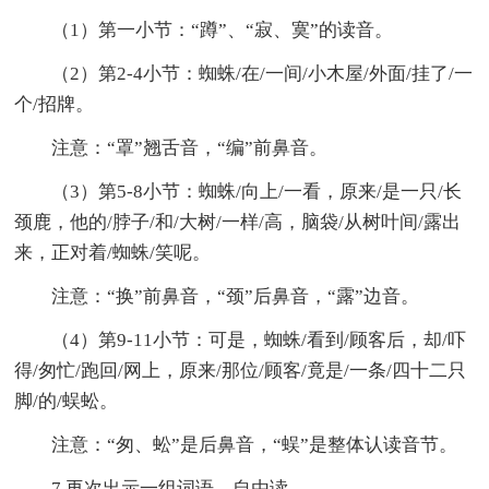
（1）第一小节：“蹲”、“寂、寞”的读音。
（2）第2-4小节：蜘蛛/在/一间/小木屋/外面/挂了/一
个/招牌。
注意：“罩”翘舌音，“编”前鼻音。
（3）第5-8小节：蜘蛛/向上/一看，原来/是一只/长
颈鹿，他的/脖子/和/大树/一样/高，脑袋/从树叶间/露出
来，正对着/蜘蛛/笑呢。
注意：“换”前鼻音，“颈”后鼻音，“露”边音。
（4）第9-11小节：可是，蜘蛛/看到/顾客后，却/吓
得/匆忙/跑回/网上，原来/那位/顾客/竟是/一条/四十二只
脚/的/蜈蚣。
注意：“匆、蚣”是后鼻音，“蜈”是整体认读音节。
7.再次出示一组词语，自由读。