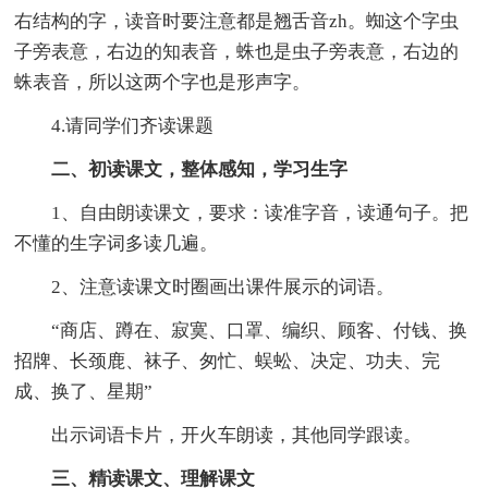
右结构的字，读音时要注意都是翘舌音zh。蜘这个字虫
子旁表意，右边的知表音，蛛也是虫子旁表意，右边的
蛛表音，所以这两个字也是形声字。
4.请同学们齐读课题
二、初读课文，整体感知，学习生字
1、自由朗读课文，要求：读准字音，读通句子。把
不懂的生字词多读几遍。
2、注意读课文时圈画出课件展示的词语。
“商店、蹲在、寂寞、口罩、编织、顾客、付钱、换
招牌、长颈鹿、袜子、匆忙、蜈蚣、决定、功夫、完
成、换了、星期”
出示词语卡片，开火车朗读，其他同学跟读。
三、精读课文、理解课文