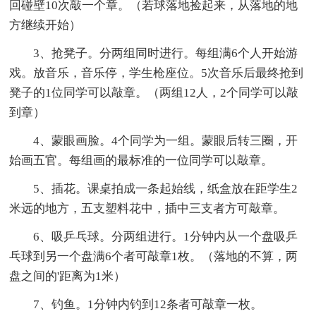
回碰壁10次敲一个章。（若球落地捡起来，从落地的地
方继续开始）
3、抢凳子。分两组同时进行。每组满6个人开始游
戏。放音乐，音乐停，学生枪座位。5次音乐后最终抢到
凳子的1位同学可以敲章。（两组12人，2个同学可以敲
到章）
4、蒙眼画脸。4个同学为一组。蒙眼后转三圈，开
始画五官。每组画的最标准的一位同学可以敲章。
5、插花。课桌拍成一条起始线，纸盒放在距学生2
米远的地方，五支塑料花中，插中三支者方可敲章。
6、吸乒乓球。分两组进行。1分钟内从一个盘吸乒
乓球到另一个盘满6个者可敲章1枚。（落地的不算，两
盘之间的'距离为1米）
7、钓鱼。1分钟内钓到12条者可敲章一枚。