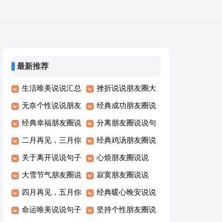
最新推荐
生活唯美说说汇总
挫折说说朋友圈大
（通用70句）
无奈个性说说朋友
全（通用60句）
经典成功朋友圈说
圈50句
经典幸福朋友圈说
说大全（通用80
分离朋友圈说说句
说110句
二月再见，三月你
句）
子（精选40句）
经典鸡汤朋友圈说
好个性句子说说30
关于离开说说句子
说句子（精选50
心烦朋友圈说说
句精选
大全（精选100
大雪节气朋友圈说
句）
（精选50句）
寂寞朋友圈说说
句）
说30句精选
四月再见，五月你
（精选30句）
经典暖心晚安说说
好唯美说说大全60
命运唯美说说句子
175句
坚持个性朋友圈说