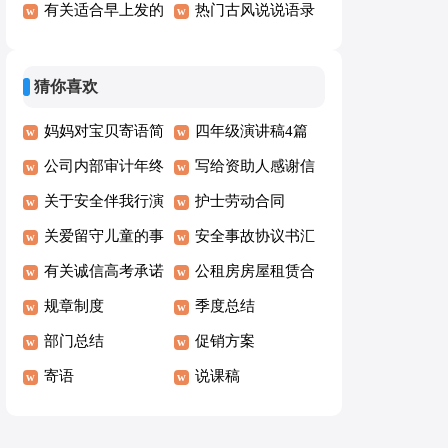
句
汇总60句精选
有关适合早上发的
说句子40句精选
热门古风说说语录
早安朋友圈问候语
大全100句
摘录41条
猜你喜欢
妈妈对宝贝寄语简
四年级演讲稿4篇
短
公司内部审计年终
写给资助人感谢信
工作总结
关于安全伴我行演
护士劳动合同
讲稿
关爱留守儿童的事
安全事故协议书汇
迹材料
有关诚信高考承诺
总六篇
公租房房屋租赁合
书（通用6篇）
规章制度
同
季度总结
部门总结
促销方案
寄语
说课稿