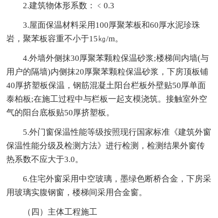
2.建筑物体形系数：﹤0.3
3.屋面保温材料采用100厚聚苯板和60厚水泥珍珠
岩，聚苯板容重不小于15㎏/m。
4.外墙外侧抹30厚聚苯颗粒保温砂浆;楼梯间内墙(与
用户的隔墙)内侧抹20厚聚苯颗粒保温砂浆，下房顶板铺
40厚挤塑板保温，钢筋混凝土阳台栏板外壁贴50厚单面
泰柏板;在施工过程中与栏板一起支模浇筑。接触室外空
气的阳台底板贴50厚挤塑板。
5.外门窗保温性能等级按照现行国家标准《建筑外窗
保温性能分级及检测方法》进行检测，检测结果外窗传
热系数不应大于3.0。
6.住宅外窗采用中空玻璃，墨绿色断桥合金，下房采
用玻璃实腹钢窗，楼梯间采用合金窗。
（四）主体工程施工