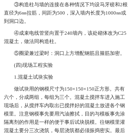
③构造柱与墙的连接在各种情况下均设马牙槎和2根
直径为6㎜拉筋，间距为500，深入墙内长度为1000㎜或
到洞口边。
④成束电线管竖向置于240墙内，该处砌体改为C25
混凝土，做法同构造柱。
⑤圈梁兼过梁时：洞口上方增配钢筋且箍筋加密。
(四)现场工程实验
1.混凝土试块实验
做试块用的钢模尺寸为150×150×150正方形。共有
六个，分成两组，每组为三个。混凝土搅拌车进入施工
现场后，从搅拌车内取出已搅拌好的混凝土放进各个钢
模里。注意钢模事先要用汽油擦拭，目的与模板事先涂
隔离剂的作用是一样的便于事后试块脱模。往钢模里灌
混凝土要分三次浇筑，每层浇筑都必须振捣密实。最后