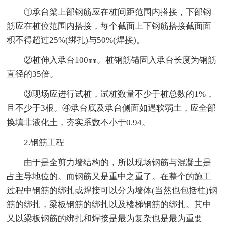
①承台梁上部钢筋应在桩间距范围内搭接，下部钢
筋应在桩位范围内搭接，每个截面上下钢筋搭接截面面
积不得超过25%(绑扎)与50%(焊接)。
②桩伸入承台100㎜。桩钢筋锚固入承台长度为钢筋
直径的35倍。
③现场应进行试桩，试桩数量不少于桩总数的1%，
且不少于3根。④承台底及承台侧面如遇软弱土，应全部
换填非液化土，夯实系数不小于0.94。
2.钢筋工程
由于是全剪力墙结构的，所以现场钢筋与混凝土是
占主导地位的。而钢筋又是重中之重了。在整个的施工
过程中钢筋的绑扎或焊接可以分为墙体(当然也包括柱)钢
筋的绑扎，梁板钢筋的绑扎以及楼梯钢筋的绑扎。其中
又以梁板钢筋的绑扎和焊接是最为复杂也是最为重要