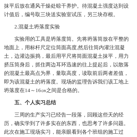
抹平后放在通风干燥处晾干养护。待混凝土强度达到设
计值后，编号取三块送实验室试压，另三块存根。
2.混凝土坍落度实验
实验用的工具是坍落度筒。先将坍落筒放在平整的
地面上，用标杆尺定位筒面高度,然后往筒内灌注混凝
土，边灌边振捣，最后用平尺将筒面混凝土抹平，用力
挤压筒身后，抓住两边耳环迅速的往上提起后，以散落
的混凝土最高点为界，量取高度，读取前后两者差值，
即为该混凝土的坍落度。现场的监理告诉我们该工地上
坍落度在14～16㎝之间是合格的。
五、个人实习总结
三周的生产实习已经告一段落，回顾这些天的经
历，确实学到了许多实在的东西，也思考了许多问题。
此次在施工现场实习，能亲眼看到各个班组的施工过