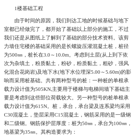
1楼基础工程
由于时间的原因，我们到达工地的时候基础与地下
室都已经做完了，都开始了基础以上部分的施工，不过
我们还是从图纸上了解到了基础的部分技术资料。该剪
力墙住宅楼的基础采用的是长螺旋压灌混凝土桩，桩径
为500㎜，桩长在3.0～10.0m。考虑到土层(从上到下依
次为杂填土，粉质黏土，粉砂，粉质黏土，粗砂，强风
化混合花岗岩)及地下水(地下水位埋深5.00～5.60m)的影
响而采用桩基础。共有两种型号的桩：一种桩的单根承
载力设计值为505KN,主要用于楼梯与电梯间墙下基础主
要是考虑到这些部位荷载较大。另一种型号的桩单根承
载力设计值为615N。桩，承台，承台梁及连系梁均采用
C30混凝土，垫层采用C15混凝土，钢筋采用的是一级钢
和二级钢。钢筋保护层厚度：桩为50㎜，承台为100㎜，
地基梁为35㎜。其构造要求为：