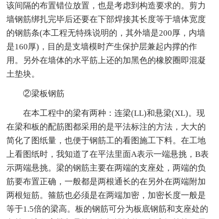
该间隔的布置错位放置，也是考虑到构造要求的。剪力
墙钢筋绑扎完毕后还要在下部焊接其长度等于墙体宽度
的钢筋条(本工程无特殊说明的，其外墙是200厚，内墙
是160厚)，目的是支墙模时产生保护层兼起内撑的作
用。另外在墙体的水平筋上还的加黑色的橡胶圈即混凝
土垫块。
②梁板钢筋
在本工程中的梁有两种：连梁(LL)和悬梁(XL)。现
在梁和板的配筋图都采用的是平法标注的方法，大大的
简化了图纸量，也便于钢筋工的看图施工下料。在工地
上看图纸时，我知道了在平法里面A表示一端悬挑，B表
示两端悬挑。梁的钢筋主要在两端的支座处，两端的负
筋要布置正确，一般都是两根通长的在另外在两端附加
两根短筋。箍筋也必须是在两端加密，加密长度一般是
等于1.5倍的梁高。板的钢筋可分为板底钢筋和支座处的