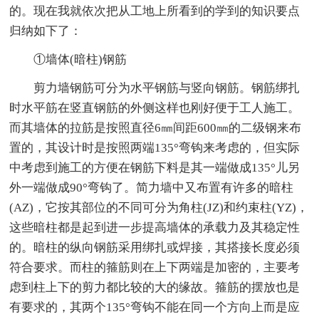
的。现在我就依次把从工地上所看到的学到的知识要点
归纳如下了：
①墙体(暗柱)钢筋
剪力墙钢筋可分为水平钢筋与竖向钢筋。钢筋绑扎
时水平筋在竖直钢筋的外侧这样也刚好便于工人施工。
而其墙体的拉筋是按照直径6㎜间距600㎜的二级钢来布
置的，其设计时是按照两端135°弯钩来考虑的，但实际
中考虑到施工的方便在钢筋下料是其一端做成135°儿另
外一端做成90°弯钩了。简力墙中又布置有许多的暗柱
(AZ)，它按其部位的不同可分为角柱(JZ)和约束柱(YZ)，
这些暗柱都是起到进一步提高墙体的承载力及其稳定性
的。暗柱的纵向钢筋采用绑扎或焊接，其搭接长度必须
符合要求。而柱的箍筋则在上下两端是加密的，主要考
虑到柱上下的剪力都比较的大的缘故。箍筋的摆放也是
有要求的，其两个135°弯钩不能在同一个方向上而是应