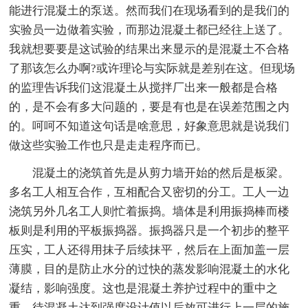
能进行混凝土的泵送。然而我们在现场看到的是我们的
实验员一边做着实验，而那边混凝土都已经往上送了。
我就想要要是这试验的结果出来显示的是混凝土不合格
了那该怎么办啊?或许理论与实际就是差别在这。但现场
的监理告诉我们这混凝土从搅拌厂出来一般都是合格
的，是不会有多大问题的，要是有也是在误差范围之内
的。呵呵不知道这句话是啥意思，好象意思就是说我们
做这些实验工作也只是走走程序而已。
混凝土的浇筑首先是从剪力墙开始的然后是板梁。
多名工人相互合作，互相配合又密切的分工。工人一边
浇筑另外几名工人则忙着振捣。墙体是利用振捣棒而楼
板则是利用的平板振捣器。振捣器只是一个初步的整平
压实，工人还得用抹子后续抹平，然后在上面加盖一层
薄膜，目的是防止水分的过快的蒸发影响混凝土的水化
凝结，影响强度。这也是混凝土养护过程中的重中之
重。待混凝土达到强度设计值以后放可进行上一层的施