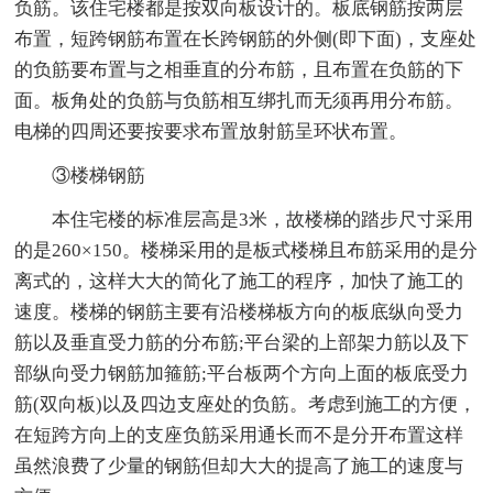
负筋。该住宅楼都是按双向板设计的。板底钢筋按两层
布置，短跨钢筋布置在长跨钢筋的外侧(即下面)，支座处
的负筋要布置与之相垂直的分布筋，且布置在负筋的下
面。板角处的负筋与负筋相互绑扎而无须再用分布筋。
电梯的四周还要按要求布置放射筋呈环状布置。
③楼梯钢筋
本住宅楼的标准层高是3米，故楼梯的踏步尺寸采用
的是260×150。楼梯采用的是板式楼梯且布筋采用的是分
离式的，这样大大的简化了施工的程序，加快了施工的
速度。楼梯的钢筋主要有沿楼梯板方向的板底纵向受力
筋以及垂直受力筋的分布筋;平台梁的上部架力筋以及下
部纵向受力钢筋加箍筋;平台板两个方向上面的板底受力
筋(双向板)以及四边支座处的负筋。考虑到施工的方便，
在短跨方向上的支座负筋采用通长而不是分开布置这样
虽然浪费了少量的钢筋但却大大的提高了施工的速度与